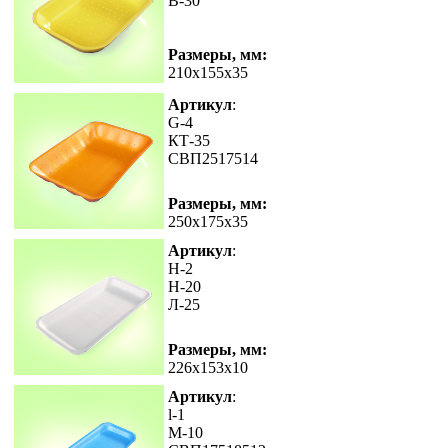
В-30
Размеры, мм:
210x155x35
Артикул
:
G-4
КТ-35
СВП2517514
Размеры, мм:
250x175x35
Артикул
:
H-2
Н-20
Л-25
Размеры, мм:
226x153x10
Артикул
:
l-1
М-10