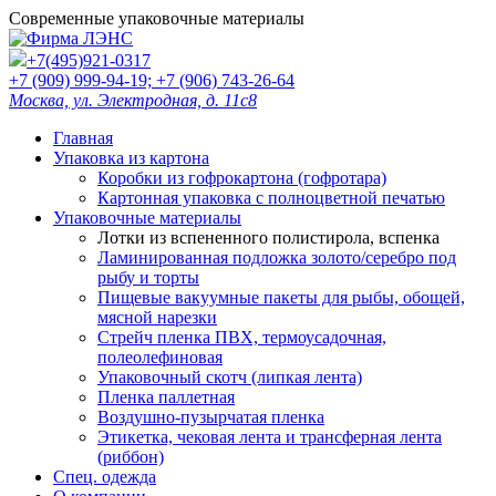
Современные упаковочные материалы
+7(495)921-0317
+7
(909)
999-94-19; +7
(906)
743-26-64
Москва, ул. Электродная, д. 11с8
Главная
Упаковка из картона
Коробки из гофрокартона (гофротара)
Картонная упаковка с полноцветной печатью
Упаковочные материалы
Лотки из вспененного полистирола, вспенка
Ламинированная подложка золото/серебро под
рыбу и торты
Пищевые вакуумные пакеты для рыбы, обощей,
мясной нарезки
Стрейч пленка ПВХ, термоусадочная,
полеолефиновая
Упаковочный скотч (липкая лента)
Пленка паллетная
Воздушно-пузырчатая пленка
Этикетка, чековая лента и трансферная лента
(риббон)
Спец. одежда