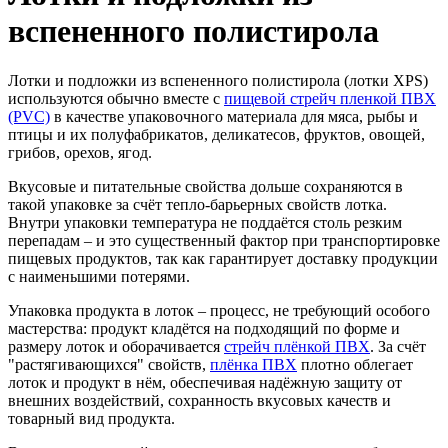
вспененного полистирола
Лотки и подложки из вспененного полистирола (лотки XPS)
используются обычно вместе с
пищевой стрейч пленкой ПВХ
(PVC)
в качестве упаковочного материала для мяса, рыбы и
птицы и их полуфабрикатов, деликатесов, фруктов, овощей,
грибов, орехов, ягод.
Вкусовые и питательные свойства дольше сохраняются в
такой упаковке за счёт тепло-барьерных свойств лотка.
Внутри упаковки температура не поддаётся столь резким
перепадам – и это существенный фактор при транспортировке
пищевых продуктов, так как гарантирует доставку продукции
с наименьшими потерями.
Упаковка продукта в лоток – процесс, не требующий особого
мастерства: продукт кладётся на подходящий по форме и
размеру лоток и оборачивается
стрейч плёнкой ПВХ
. За счёт
"растягивающихся" свойств,
плёнка ПВХ
плотно облегает
лоток и продукт в нём, обеспечивая надёжную защиту от
внешних воздействий, сохранность вкусовых качеств и
товарный вид продукта.