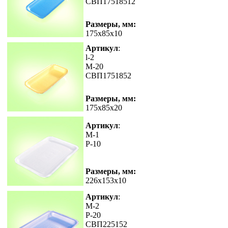
СВП17518512
Размеры, мм:
175x85x10
Артикул
:
l-2
М-20
СВП1751852
Размеры, мм:
175x85x20
Артикул
:
M-1
Р-10
Размеры, мм:
226x153x10
Артикул
:
M-2
Р-20
СВП225152