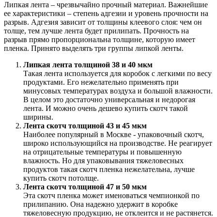
Липкая лента – чрезвычайно прочный материал. Важнейшие
ее характеристики – степень адгезии и уровень прочности на
разрыв. Адгезия зависит от толщины клеевого слоя: чем он
толще, тем лучше лента будет прилипать. Прочность на
разрыв прямо пропорциональна толщине, которую имеет
пленка. Принято выделять три группы липкой ленты.
Липкая лента толщиной 38 и 40 мкм
Такая лента используется для коробок с легкими по весу
продуктами. Его нежелательно применять при
минусовых температурах воздуха и большой влажности.
В целом это достаточно универсальная и недорогая
лента. И можно очень дешево купить скотч такой
ширины.
Лента скотч толщиной 43 и 45 мкм
Наиболее популярный в Москве - упаковочный скотч,
широко использующийся на производстве. Не реагирует
на отрицательные температуры и повышенную
влажность. Но для упаковывания тяжеловесных
продуктов такая скотч пленка нежелательна, лучше
купить скотч потолще.
Лента скотч толщиной 47 и 50 мкм
Эта скотч пленка может именоваться чемпионкой по
прилипанию. Она надежно удержит в коробке
тяжеловесную продукцию, не отклеится и не растянется.