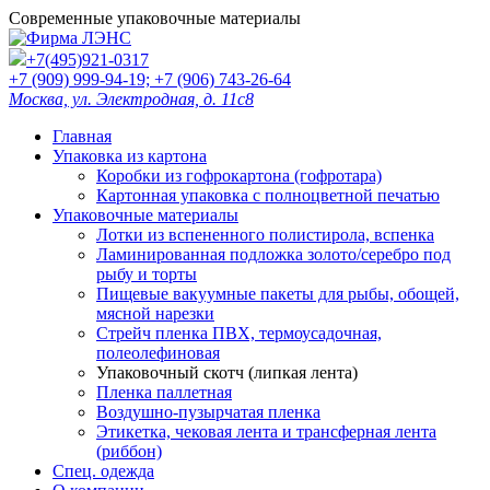
Современные упаковочные материалы
+7(495)921-0317
+7
(909)
999-94-19; +7
(906)
743-26-64
Москва, ул. Электродная, д. 11с8
Главная
Упаковка из картона
Коробки из гофрокартона (гофротара)
Картонная упаковка с полноцветной печатью
Упаковочные материалы
Лотки из вспененного полистирола, вспенка
Ламинированная подложка золото/серебро под
рыбу и торты
Пищевые вакуумные пакеты для рыбы, обощей,
мясной нарезки
Стрейч пленка ПВХ, термоусадочная,
полеолефиновая
Упаковочный скотч (липкая лента)
Пленка паллетная
Воздушно-пузырчатая пленка
Этикетка, чековая лента и трансферная лента
(риббон)
Спец. одежда